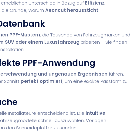
 erheblichen Unterschied in Bezug auf
Effizienz,
d die Gründe, warum
Aeoncut heraussticht
:
-Datenbank
enen PPF-Mustern
, die Tausende von Fahrzeugmarken und
em SUV oder einem Luxusfahrzeug
arbeiten – Sie finden
stallation.
Perfekte PPF-Anwendung
verschwendung und ungenauen Ergebnissen
führen.
er Schnitt
perfekt optimiert
, um eine exakte Passform zu
äche
elle Installateure entscheidend ist. Die
intuitive
Fahrzeugmodelle schnell auszuwählen, Vorlagen
 an den Schneideplotter zu senden.