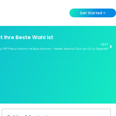
Get Started
 Ihre Beste Wahl ist
NEXT
İyi PPF Precut Yazılımı ile Boya Koruma – Neden Aeoncut Sizin İçin En İyi Seçenek?