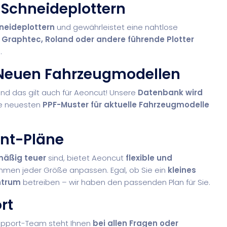
 Schneideplottern
hneideplottern
und gewährleistet eine nahtlose
e
Graphtec, Roland oder andere führende Plotter
.
 Neuen Fahrzeugmodellen
und das gilt auch für Aeoncut! Unsere
Datenbank wird
die neuesten
PPF-Muster für aktuelle Fahrzeugmodelle
ent-Pläne
äßig teuer
sind, bietet Aeoncut
flexible und
ehmen jeder Größe anpassen. Egal, ob Sie ein
kleines
ntrum
betreiben – wir haben den passenden Plan für Sie.
rt
 Support-Team steht Ihnen
bei allen Fragen oder