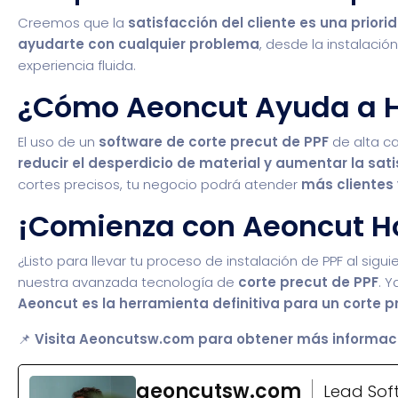
Creemos que la
satisfacción del cliente es una priori
ayudarte con cualquier problema
, desde la instalaci
experiencia fluida.
¿Cómo Aeoncut Ayuda a H
El uso de un
software de corte precut de PPF
de alta c
reducir el desperdicio de material y aumentar la sati
cortes precisos, tu negocio podrá atender
más clientes
¡Comienza con Aeoncut H
¿Listo para llevar tu proceso de instalación de PPF al sigui
nuestra avanzada tecnología de
corte precut de PPF
. 
Aeoncut es la herramienta definitiva para un corte p
📌
Visita
Aeoncutsw.com
para obtener más informaci
aeoncutsw.com
Lead Sof