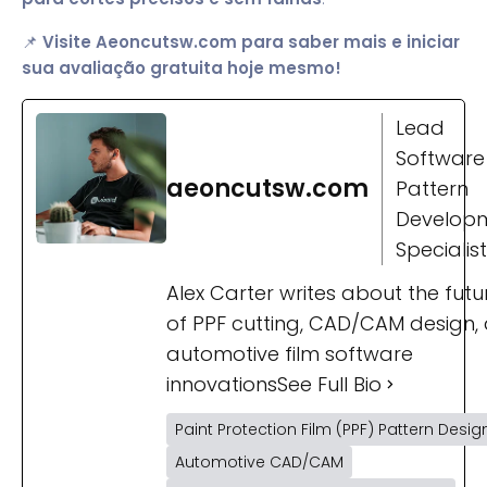
📌
Visite
Aeoncutsw.com
para saber mais e iniciar
sua avaliação gratuita hoje mesmo!
Lead
Software
aeoncutsw.com
Pattern
Develop
Specialist
Alex Carter writes about the futu
of PPF cutting, CAD/CAM design,
automotive film software
innovations
See Full Bio
Paint Protection Film (PPF) Pattern Desig
Automotive CAD/CAM